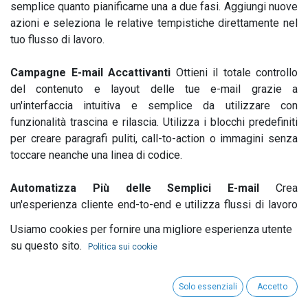
semplice quanto pianificarne una a due fasi. Aggiungi nuove
azioni e seleziona le relative tempistiche direttamente nel
tuo flusso di lavoro.
Campagne E-mail Accattivanti
Ottieni il totale controllo
del contenuto e layout delle tue e-mail grazie a
un'interfaccia intuitiva e semplice da utilizzare con
funzionalità trascina e rilascia. Utilizza i blocchi predefiniti
per creare paragrafi puliti, call-to-action o immagini senza
toccare neanche una linea di codice.
Automatizza Più delle Semplici E-mail
Crea
un'esperienza cliente end-to-end e utilizza flussi di lavoro
per automatizzare attività come la rivalutazione di
Usiamo cookies per fornire una migliore esperienza utente
un’opportunità commerciale, l’assegnamento di potenziali
su questo sito.
Politica sui cookie
clienti ai tuoi team di vendita, l’aggiornamento dei dati e
molto altro ancora. Utilizza le azioni “se/allora” per eseguire
attività specifiche dopo che un'e-mail è stata aperta o
Solo essenziali
Accetto
visualizzata, o una volta ricevuta una risposta.