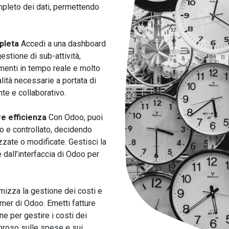
mpleto dei dati, permettendo
pleta
Accedi a una dashboard
gestione di sub-attività,
menti in tempo reale e molto
alità necessarie a portata di
nte e collaborativo.
re efficienza
Con Odoo, puoi
ro e controllato, decidendo
zzate o modificate. Gestisci la
dall’interfaccia di Odoo per
mizza la gestione dei costi e
timer di Odoo. Emetti fatture
e per gestire i costi dei
goroso sulle spese e sui