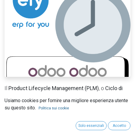
Il
Product Lifecycle Management (PLM)
, o
Ciclo di
vita del prodotto
, è un approccio che aiuta le aziende
Usiamo cookies per fornire una migliore esperienza utente
a gestire tutte le fasi di un prodotto, dalla
su questo sito.
Politica sui cookie
progettazione iniziale fino alla sua dismissione. Con il
PLM, le imprese possono migliorare l'efficienza,
Solo essenziali
Accetto
ridurre i tempi di lancio e garantire prodotti di qualità.